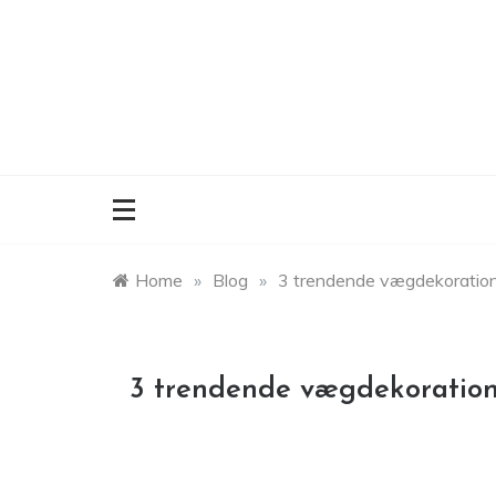
Skip
to
content
Home
»
Blog
»
3 trendende vægdekoratione
3 trendende vægdekoration