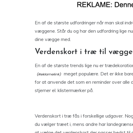
En af de største udfordringer når man skal ind
væggene. Står du og har den udfordring lige nu
dine vægge med.
Verdenskort i træ til vægg
En af de største trends lige nu er trædekorati
meget populære. Det er ikke bare
for at anvende det som en reminder over alle 
stjerner el. klistermærker på.
Verdenskort i træ fås i forskellige udgaver. No
du vælger træet i, mens andre har landegrænser
at vælge det verdenskort der passer bedst til di