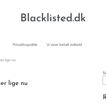
Blacklisted.dk
Privatlivspolitik
Vi viser betalt indhold
r lige nu
S
er lige nu
R