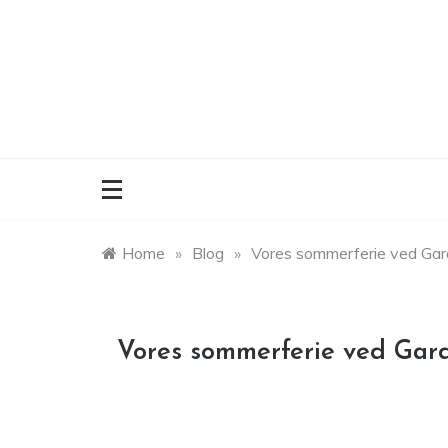
Skip
to
content
Home
»
Blog
»
Vores sommerferie ved Ga
Vores sommerferie ved Gar