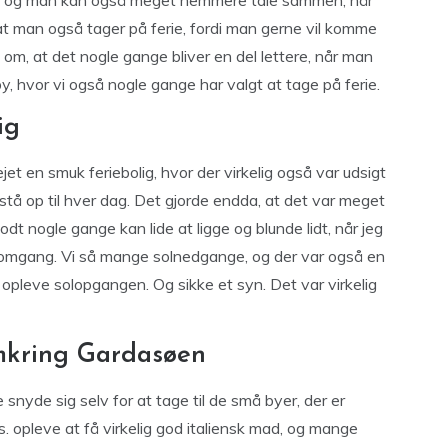
n, og man kan også meget nemmere tale sammen, når
at man også tager på ferie, fordi man gerne vil komme
m om, at det nogle gange bliver en del lettere, når man
rby, hvor vi også nogle gange har valgt at tage på ferie.
ig
et en smuk feriebolig, hvor der virkelig også var udsigt
stå op til hver dag. Det gjorde endda, at det var meget
dt nogle gange kan lide at ligge og blunde lidt, når jeg
e omgang. Vi så mange solnedgange, og der var også en
il opleve solopgangen. Og sikke et syn. Det var virkelig
mkring Gardasøen
 snyde sig selv for at tage til de små byer, der er
 opleve at få virkelig god italiensk mad, og mange