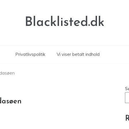
Blacklisted.dk
Privatlivspolitik
Vi viser betalt indhold
rdasøen
S
dasøen
R