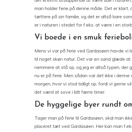
det enormt afslappende at være ude i nature
man holder ferie på denne måde. Det er klart, 
tættere på sin familie, og det er altså bare so
er i naturen i stedet for f.eks. at være i en sto
Vi boede i en smuk feriebol
Mens vi var på ferie ved Gardasøen havde vi lej
til noget skøn natur. Det var en sand glæde at 
nemmere at stå op, og jeg er altså typen, der go
nu er på ferie. Men sådan var det ikke i denn
morgen, hvor vi stod tidligt op, fordi vi gerne v
det værd at sove i lidt færre timer.
De hyggelige byer rundt o
Tager man på ferie til Gardasøen, skal man ikke
placeret tæt ved Gardasøen. Her kan man f.eks.