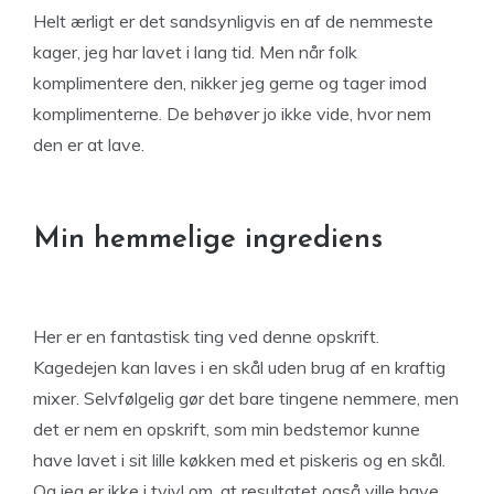
Helt ærligt er det sandsynligvis en af ​​de nemmeste
kager, jeg har lavet i lang tid. Men når folk
komplimentere den, nikker jeg gerne og tager imod
komplimenterne. De behøver jo ikke vide, hvor nem
den er at lave.
Min hemmelige ingrediens
Her er en fantastisk ting ved denne opskrift.
Kagedejen kan laves i en skål uden brug af en kraftig
mixer. Selvfølgelig gør det bare tingene nemmere, men
det er nem en opskrift, som min bedstemor kunne
have lavet i sit lille køkken med et piskeris og en skål.
Og jeg er ikke i tvivl om, at resultatet også ville have