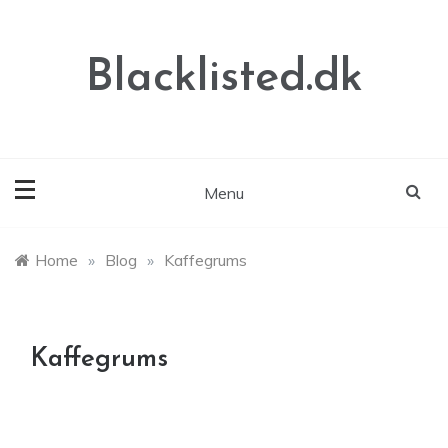
Skip
to
content
Blacklisted.dk
Menu
Home
»
Blog
»
Kaffegrums
Kaffegrums