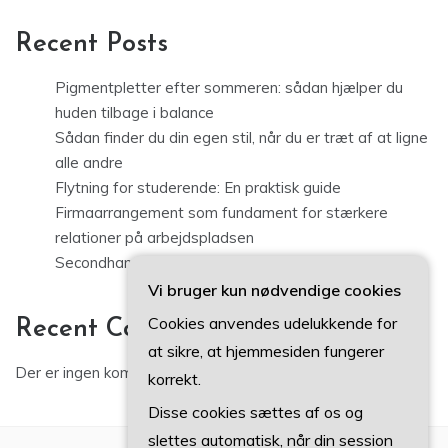
Recent Posts
Pigmentpletter efter sommeren: sådan hjælper du
huden tilbage i balance
Sådan finder du din egen stil, når du er træt af at ligne
alle andre
Flytning for studerende: En praktisk guide
Firmaarrangement som fundament for stærkere
relationer på arbejdspladsen
Secondhand tøj i København: sådan finder du kvalitet
Vi bruger kun nødvendige cookies
Cookies anvendes udelukkende for
Recent Comments
at sikre, at hjemmesiden fungerer
Der er ingen kommentarer at vise.
korrekt.
Disse cookies sættes af os og
slettes automatisk, når din session