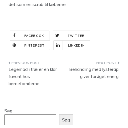
det som en scrub til læberne.
FACEBOOK
TWITTER
PINTEREST
LINKEDIN
Indlægsnavigation
Legemad i træ er en klar
Behandling med lysterapi
favorit hos
giver forøget energi
børnefamilierne
Søg
Søg