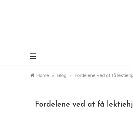
Skip
to
content
Home
»
Blog
»
Fordelene ved at få lektiehjæ
Fordelene ved at få lektiehj