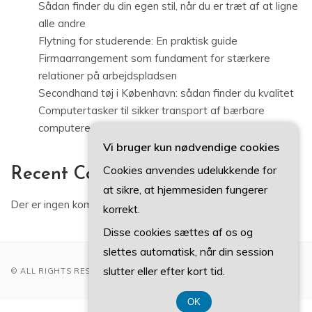
Sådan finder du din egen stil, når du er træt af at ligne
alle andre
Flytning for studerende: En praktisk guide
Firmaarrangement som fundament for stærkere
relationer på arbejdspladsen
Secondhand tøj i København: sådan finder du kvalitet
Computertasker til sikker transport af bærbare
computere og udstyr
Vi bruger kun nødvendige cookies
Cookies anvendes udelukkende for
Recent Comments
at sikre, at hjemmesiden fungerer
Der er ingen kommentarer at vise.
korrekt.
Disse cookies sættes af os og
slettes automatisk, når din session
slutter eller efter kort tid.
© ALL RIGHTS RESERVED 2022
OK