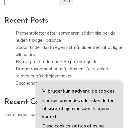
Recent Posts
Pigmentpletter efter sommeren: sådan hjælper du
huden tilbage i balance
Sådan finder du din egen stil, når du er træt af at ligne
alle andre
Flytning for studerende: En praktisk guide
Firmaarrangement som fundament for stærkere
relationer på arbejdspladsen
Secondhand tøj i København: sådan finder du kvalitet
Vi bruger kun nødvendige cookies
Cookies anvendes udelukkende for
Recent Comments
at sikre, at hjemmesiden fungerer
Der er ingen kommentarer at vise.
korrekt.
Disse cookies sættes af os og