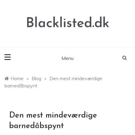
Skip
to
content
Blacklisted.dk
Menu
Home
»
Blog
»
Den mest mindeværdige
barnedåbspynt
Den mest mindeværdige
barnedåbspynt