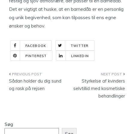
festlig og sjov atmosfære, der passer til en barnedåb.
Det er vigtigt at huske, at en barnedåb er en personlig
og unik begivenhed, som kan tilpasses til ens egne
ønsker og behov.
FACEBOOK
TWITTER
PINTEREST
LINKEDIN
Indlægsnavigation
Sådan holder du dig sund
Styrkelse af kvinders
og rask på rejsen
selvtillid med kosmetiske
behandlinger
Søg
Søg