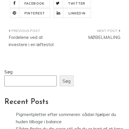
FACEBOOK
TWITTER
PINTEREST
LINKEDIN
Indlægsnavigation
Fordelene ved at
MØBELMALING
investere i en løftestol
Søg
Søg
Recent Posts
Pigmentpletter efter sommeren: sådan hjælper du
huden tilbage i balance
Sådan finder du din egen stil, når du er træt af at ligne