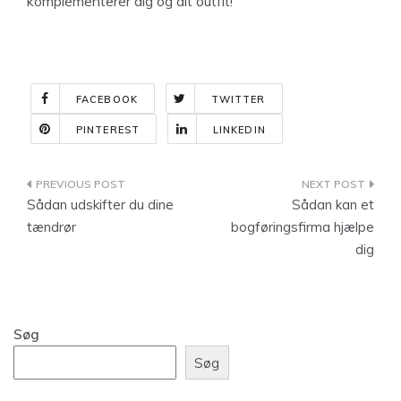
komplementerer dig og dit outfit!
FACEBOOK
TWITTER
PINTEREST
LINKEDIN
Indlægsnavigation
Sådan udskifter du dine
Sådan kan et
tændrør
bogføringsfirma hjælpe
dig
Søg
Søg