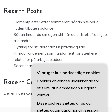
Recent Posts
Pigmentpletter efter sommeren: sådan hjælper du
huden tilbage i balance
Sådan finder du din egen stil, når du er træt af at ligne
alle andre
Flytning for studerende: En praktisk guide
Firmaarrangement som fundament for stærkere
relationer på arbejdspladsen
Secondhand tøj i København: sådan finder du kvalitet
Vi bruger kun nødvendige cookies
Cookies anvendes udelukkende for
Recent Comments
at sikre, at hjemmesiden fungerer
Der er ingen kommentarer at vise.
korrekt.
Disse cookies sættes af os og
slettes automatisk, når din session