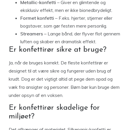
Metallic-konfetti
– Giver en glimtende og
eksklusiv effekt, men er ikke bionedbrydeligt.
Formet konfetti
– F.eks. hjerter, stjerner eller
bogstaver, som gør festen mere personlig.
Streamers
– Lange bånd, der flyver flot gennem
luften og skaber en dramatisk effekt.
Er konfettirør sikre at bruge?
Ja, når de bruges korrekt. De fleste konfettirør er
designet til at være sikre og fungerer uden brug af
krudt. Dog er det vigtigt altid at pege dem opad og
væk fra ansigter og personer. Børn bør kun bruge dem
under opsyn af en voksen.
Er konfettirør skadelige for
miljøet?
Det afhænger af materialet. Silkepapir-konfetti er