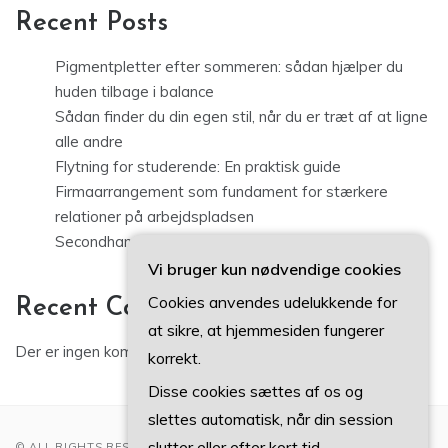
Recent Posts
Pigmentpletter efter sommeren: sådan hjælper du
huden tilbage i balance
Sådan finder du din egen stil, når du er træt af at ligne
alle andre
Flytning for studerende: En praktisk guide
Firmaarrangement som fundament for stærkere
relationer på arbejdspladsen
Secondhand tøj i København: sådan finder du kvalitet
Vi bruger kun nødvendige cookies
Cookies anvendes udelukkende for
Recent Comments
at sikre, at hjemmesiden fungerer
Der er ingen kommentarer at vise.
korrekt.
Disse cookies sættes af os og
slettes automatisk, når din session
slutter eller efter kort tid.
© ALL RIGHTS RESERVED 2022