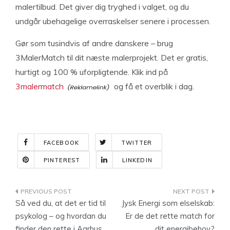
malertilbud. Det giver dig tryghed i valget, og du
undgår ubehagelige overraskelser senere i processen.
Gør som tusindvis af andre danskere – brug
3MalerMatch til dit næste malerprojekt. Det er gratis,
hurtigt og 100 % uforpligtende. Klik ind på
3malermatch
og få et overblik i dag.
FACEBOOK
TWITTER
PINTEREST
LINKEDIN
Indlægsnavigation
Så ved du, at det er tid til
Jysk Energi som elselskab:
psykolog – og hvordan du
Er de det rette match for
finder den rette i Aarhus
dit energibehov?