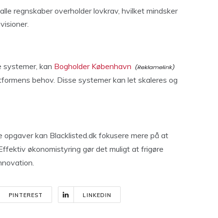
 alle regnskaber overholder lovkrav, hvilket mindsker
evisioner.
ge systemer, kan
Bogholder København
latformens behov. Disse systemer kan let skaleres og
ve opgaver kan Blacklisted.dk fokusere mere på at
Effektiv økonomistyring gør det muligt at frigøre
innovation.
PINTEREST
LINKEDIN