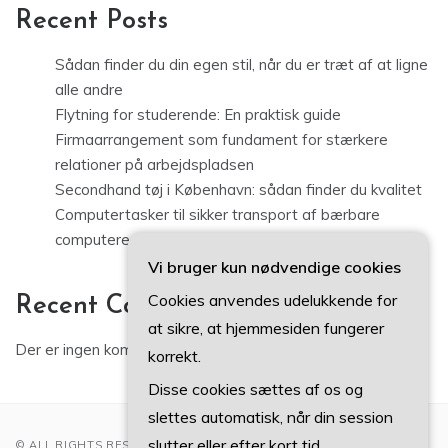
Recent Posts
Sådan finder du din egen stil, når du er træt af at ligne
alle andre
Flytning for studerende: En praktisk guide
Firmaarrangement som fundament for stærkere
relationer på arbejdspladsen
Secondhand tøj i København: sådan finder du kvalitet
Computertasker til sikker transport af bærbare
computere og udstyr
Vi bruger kun nødvendige cookies
Cookies anvendes udelukkende for
Recent Comments
at sikre, at hjemmesiden fungerer
Der er ingen kommentarer at vise.
korrekt.
Disse cookies sættes af os og
slettes automatisk, når din session
slutter eller efter kort tid.
© ALL RIGHTS RESERVED 2022