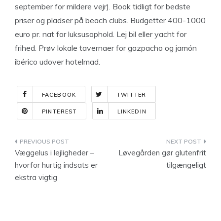
september for mildere vejr). Book tidligt for bedste
priser og pladser på beach clubs. Budgetter 400-1000
euro pr. nat for luksusophold. Lej bil eller yacht for
frihed. Prøv lokale tavernaer for gazpacho og jamón
ibérico udover hotelmad.
FACEBOOK
TWITTER
PINTEREST
LINKEDIN
Indlægsnavigation
Væggelus i lejligheder –
Løvegården gør glutenfrit
hvorfor hurtig indsats er
tilgængeligt
ekstra vigtig