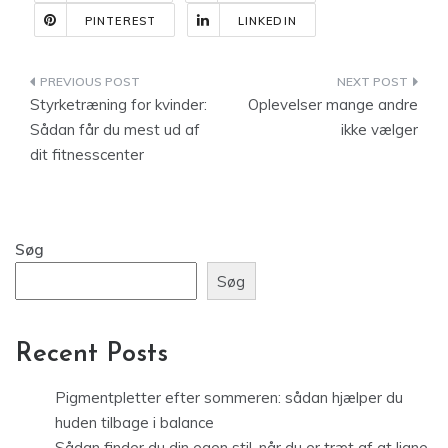
PINTEREST
LINKEDIN
Indlægsnavigation
Styrketræning for kvinder:
Oplevelser mange andre
Sådan får du mest ud af
ikke vælger
dit fitnesscenter
Søg
Søg
Recent Posts
Pigmentpletter efter sommeren: sådan hjælper du
huden tilbage i balance
Sådan finder du din egen stil, når du er træt af at ligne